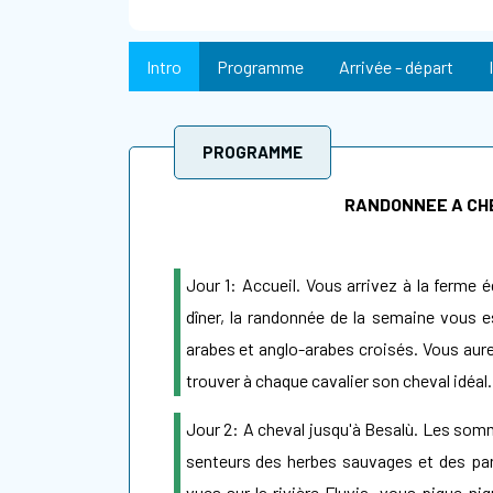
Intro
Programme
Arrivée - départ
PROGRAMME
RANDONNEE A CH
Jour 1: Accueil. Vous arrivez à la ferme é
dîner, la randonnée de la semaine vous e
arabes et anglo-arabes croisés. Vous aur
trouver à chaque cavalier son cheval idéal.
Jour 2: A cheval jusqu'à Besalù. Les somme
senteurs des herbes sauvages et des par
vues sur la rivière Fluvia, vous pique-ni