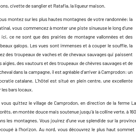
ns, civette de sanglier et Ratafia, la liqueur maison.
, vous montez sur les plus hautes montagnes de votre randonnée: la
inal, vous commencez à monter une piste sinueuse le long d'une
ar ici, ce ne sont que des prairies de montagne vallonnées et des
 beaux galops. Les vues sont immenses et à couper le souffle, la
isez des troupeaux de vaches et de chevaux sauvages qui paissent
r des aigles, des vautours et des troupeaux de chèvres sauvages et de
cheval dans la campagne, il est agréable d'arriver à Camprodon: un
ocratie catalane. L'hôtel est situé en plein centre, une excellente
 les bars locaux.
vous quittez le village de Camprodon, en direction de la ferme La 
forêts, en montée douce mais soutenue jusqu'à la colline verte, à 
s les montagnes. Vous jouirez d'une vue splendide sur la province
découpé à l'horizon. Au nord, vous découvrez le plus haut sommet d