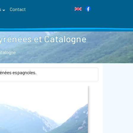
s
Contact
yrénées et Catalogne
atalogne
rénées espagnoles.