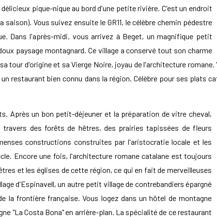
 délicieux pique-nique au bord d'une petite rivière. C'est un endroit
la saison). Vous suivez ensuite le GR11, le célèbre chemin pédestre
que. Dans l'après-midi, vous arrivez à Beget, un magnifique petit
n doux paysage montagnard. Ce village a conservé tout son charme
a tour d'origine et sa Vierge Noire, joyau de l'architecture romane. Vo
 un restaurant bien connu dans la région. Célèbre pour ses plats ca
. Après un bon petit-déjeuner et la préparation de vitre cheval,
travers des forêts de hêtres, des prairies tapissées de fleurs
nses constructions construites par l'aristocratie locale et les
cle. Encore une fois, l'architecture romane catalane est toujours
êtres et les églises de cette région, ce qui en fait de merveilleuses
llage d'Espinavell, un autre petit village de contrebandiers épargné
de la frontière française. Vous logez dans un hôtel de montagne
agne "La Costa Bona" en arrière-plan. La spécialité de ce restaurant