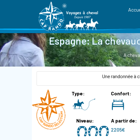
Accue
Espagne: La chevauc
A cheva
Une randonnée à c
Type
Confort
Niveau
A partir de
2205€