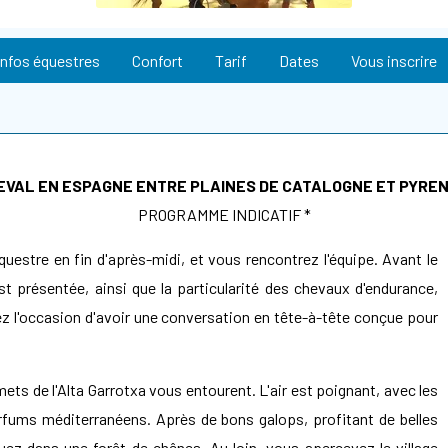
Infos équestres
Confort
Tarif
Dates
Vous inscrire
EVAL EN ESPAGNE ENTRE PLAINES DE CATALOGNE ET PYRE
PROGRAMME INDICATIF *
questre en fin d'après-midi, et vous rencontrez l'équipe. Avant le
st présentée, ainsi que la particularité des chevaux d'endurance,
ez l'occasion d'avoir une conversation en tête-à-tête conçue pour
ts de l'Alta Garrotxa vous entourent. L'air est poignant, avec les
fums méditerranéens. Après de bons galops, profitant de belles
quez dans une forêt de chênes. Au loin, vous apercevez le village