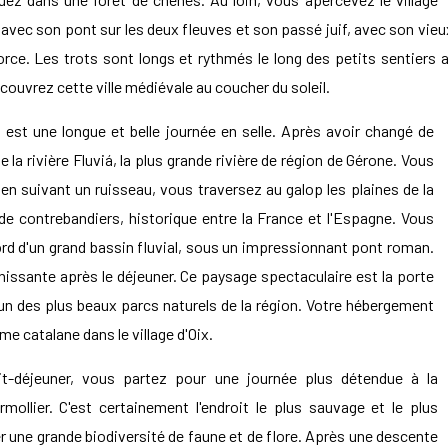
avec son pont sur les deux fleuves et son passé juif, avec son vieu
force. Les trots sont longs et rythmés le long des petits sentiers
couvrez cette ville médiévale au coucher du soleil.
 est une longue et belle journée en selle. Après avoir changé de
 la rivière Fluviá, la plus grande rivière de région de Gérone. Vous
, en suivant un ruisseau, vous traversez au galop les plaines de la
e de contrebandiers, historique entre la France et l'Espagne. Vous
rd d'un grand bassin fluvial, sous un impressionnant pont roman.
chissante après le déjeuner. Ce paysage spectaculaire est la porte
 l’un des plus beaux parcs naturels de la région. Votre hébergement
me catalane dans le village d'Oix.
it-déjeuner, vous partez pour une journée plus détendue à la
rmollier. C'est certainement l'endroit le plus sauvage et le plus
er une grande biodiversité de faune et de flore. Après une descente