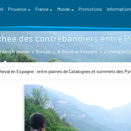
il
Provence
France
Monde
Promotions
Information
hée des contrebandiers entre P
l dans le monde
Europe
A cheval en Espagne
A cheval en C
heval en Espagne : entre plaines de Catalognes et sommets des Py