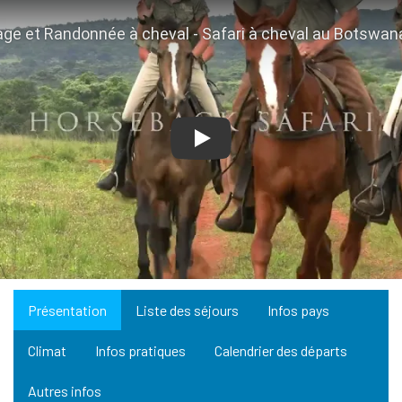
Play
Présentation
Liste des séjours
Infos pays
Climat
Infos pratiques
Calendrier des départs
Autres infos