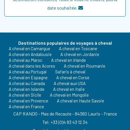
date souhaitée.
Destinations populaires de voyages à cheval
A cheval en Camargue
A cheval en Toscane
A cheval en Andalousie
A cheval en Jordanie
A cheval au Maroc
A cheval en Irlande
A cheval dans les Acores
A cheval en Roumanie
A cheval au Portugal
Safaris à cheval
A cheval en Espagne
A cheval en Corse
A cheval au Canada
A cheval aux USA
A cheval en Islande
A cheval en Italie
A cheval en Sicile
A cheval en Mongolie
A cheval en Provence
A cheval en Haute Savoie
A cheval en France
CAP RANDO - Mas de Recaute - 84360 Lauris - France
Tel: +33 (0)4 83 43 12 34