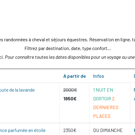
 randonnées à cheval et séjours équestres. Réservation en ligne, tari
Filtrez par destination, date, type confort...
ci. Pour connaître toutes les dates disponibles pour un voyage ou une 
A partir de
Infos
oute de la lavande
2000€
1 NUIT EN
1950€
DORTOIR
2
DERNIERES
PLACES
nce parfumée en étoile
2350€
DU DIMANCHE