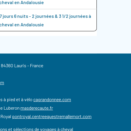
cheval en Andalousie
7 jours 6 nuits - 2 journées & 3 1/2 journées à
cheval en Andalousie
84360 Lauris - France
om
 à pied et à vélo
caprandonnee.com
 le Luberon
masderecaute.fr
t Royal
pontroyal.centreequestremallemort.com
ions
et
sélections de voyages à cheval