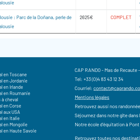
alousie
ousie : Parc de la Doñana, perle de
2625€
COMPLET
alousie
CAP RANDO - Mas de Recaute - 
al en Toscane
Tel: +33 (0)4 83 43 12 34
al en Jordanie
l en Irlande
Courriel:
contact@caprando.c
al en Roumanie
Mentions légales
 à cheval
al en Corse
Retrouvez aussi nos randonnées
al aux USA
Séjournez dans notre gîte dans
l en Italie
Notre école d'équitation à Pon
al en Mongolie
al en Haute Savoie
Retrouvez toutes nos destinat