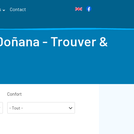
s
Contact
 Doñana - Trouver &
Confort