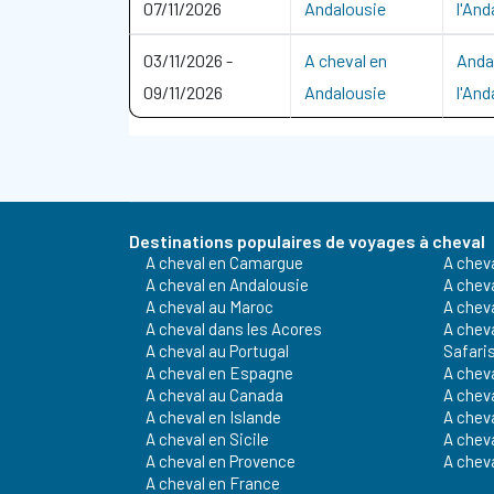
07/11/2026
Andalousie
l'And
03/11/2026
-
A cheval en
Andal
09/11/2026
Andalousie
l'And
Destinations populaires de voyages à cheval
A cheval en Camargue
A chev
A cheval en Andalousie
A chev
A cheval au Maroc
A cheva
A cheval dans les Acores
A chev
A cheval au Portugal
Safaris
A cheval en Espagne
A chev
A cheval au Canada
A chev
A cheval en Islande
A cheva
A cheval en Sicile
A chev
A cheval en Provence
A chev
A cheval en France