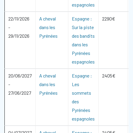
espagnoles
22/11/2026
A cheval
Espagne :
2290€
-
dans les
Sur la piste
29/11/2026
Pyrénées
des bandits
dans les
Pyrénées
espagnoles
20/06/2027
A cheval
Espagne :
2405€
-
dans les
Les
27/06/2027
Pyrénées
sommets
des
Pyrénées
espagnoles
04/07/2027
A cheval
Espagne :
2405€