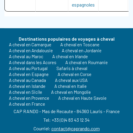
espagnoles
Destinations populaires de voyages à cheval
A cheval en Camargue
A cheval en Toscane
A cheval en Andalousie
A cheval en Jordanie
A cheval au Maroc
A cheval en Irlande
A cheval dans les Acores
A cheval en Roumanie
A cheval au Portugal
Safaris à cheval
A cheval en Espagne
A cheval en Corse
A cheval au Canada
A cheval aux USA
A cheval en Islande
A cheval en Italie
A cheval en Sicile
A cheval en Mongolie
A cheval en Provence
A cheval en Haute Savoie
A cheval en France
CAP RANDO - Mas de Recaute - 84360 Lauris - France
Tel: +33 (0)4 83 43 12 34
Courriel:
contact@caprando.com