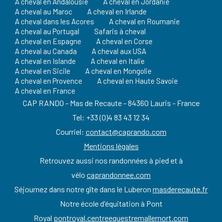
A cheval en Andalousie
A cheval en Jordanie
A cheval au Maroc
A cheval en Irlande
A cheval dans les Acores
A cheval en Roumanie
A cheval au Portugal
Safaris à cheval
A cheval en Espagne
A cheval en Corse
A cheval au Canada
A cheval aux USA
A cheval en Islande
A cheval en Italie
A cheval en Sicile
A cheval en Mongolie
A cheval en Provence
A cheval en Haute Savoie
A cheval en France
CAP RANDO - Mas de Recaute - 84360 Lauris - France
Tel: +33 (0)4 83 43 12 34
Courriel:
contact@caprando.com
Mentions légales
Retrouvez aussi nos randonnées à pied et à
vélo
caprandonnee.com
Séjournez dans notre gîte dans le Luberon
masderecaute.fr
Notre école d'équitation à Pont
Royal
pontroyal.centreequestremallemort.com