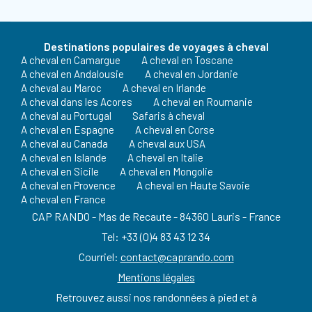
Destinations populaires de voyages à cheval
A cheval en Camargue
A cheval en Toscane
A cheval en Andalousie
A cheval en Jordanie
A cheval au Maroc
A cheval en Irlande
A cheval dans les Acores
A cheval en Roumanie
A cheval au Portugal
Safaris à cheval
A cheval en Espagne
A cheval en Corse
A cheval au Canada
A cheval aux USA
A cheval en Islande
A cheval en Italie
A cheval en Sicile
A cheval en Mongolie
A cheval en Provence
A cheval en Haute Savoie
A cheval en France
CAP RANDO - Mas de Recaute - 84360 Lauris - France
Tel: +33 (0)4 83 43 12 34
Courriel:
contact@caprando.com
Mentions légales
Retrouvez aussi nos randonnées à pied et à