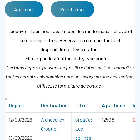
Découvrez tous nos départs pour les randonnées à cheval et
séjours équestres. Réservation en ligne, tarifs et
disponibilités. Devis gratuit.
Filtrez par destination, date, type confort...
Certains départs peuvent ne pas être listés ici. Pour connaître
toutes les dates disponibles pour un voyage ou une destination,
utilisez le formulaire de contact
Départ
Destination
Titre
A partir de
Inf
12/09/2026
A cheval en
Croatie:
1250€
CO
-
Croatie
Les
19/09/2026
collines