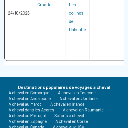
-
Croatie
Les
24/10/2026
collines
de
Dalmatie
Destinations populaires de voyages à cheval
A cheval en Camargue
A cheval en Toscane
A cheval en Andalousie
A cheval en Jordanie
A cheval au Maroc
A cheval en Irlande
A cheval dans les Acores
A cheval en Roumanie
A cheval au Portugal
Safaris à cheval
A cheval en Espagne
A cheval en Corse
A cheval au Canada
A cheval aux USA