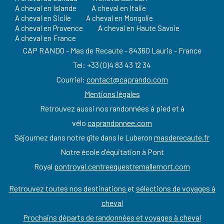
A cheval en Islande
A cheval en Italie
A cheval en Sicile
A cheval en Mongolie
A cheval en Provence
A cheval en Haute Savoie
A cheval en France
CAP RANDO - Mas de Recaute - 84360 Lauris - France
Tel: +33 (0)4 83 43 12 34
Courriel:
contact@caprando.com
Mentions légales
Retrouvez aussi nos randonnées à pied et à
vélo
caprandonnee.com
Séjournez dans notre gîte dans le Luberon
masderecaute.fr
Notre école d'équitation à Pont
Royal
pontroyal.centreequestremallemort.com
Retrouvez toutes nos destinations
et
sélections de voyages à
cheval
Prochains départs de randonnées et voyages à cheval