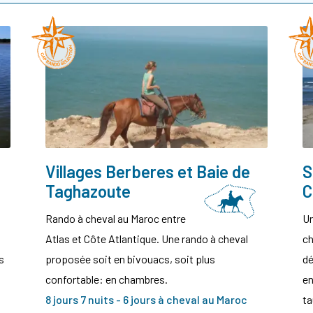
Villages Berberes et Baie de
S
Taghazoute
C
Rando à cheval au Maroc entre
Un
Atlas et Côte Atlantique. Une rando à cheval
ch
s
proposée soit en bivouacs, soit plus
dé
confortable: en chambres.
en
8 jours 7 nuits - 6 jours à cheval au Maroc
ta