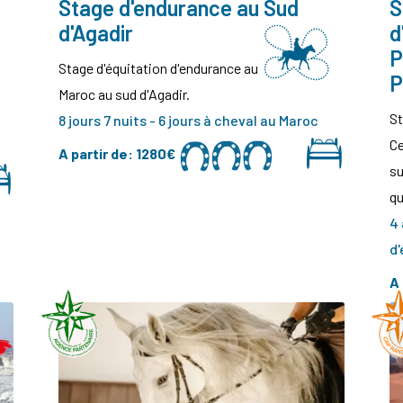
Stage d'endurance au Sud
S
d'Agadir
d
P
Stage d'équitation d'endurance au
P
Maroc au sud d'Agadir.
St
8 jours 7 nuits - 6 jours à cheval au Maroc
Ce
A partir de:
1280€
su
qu
4 
d'
A 