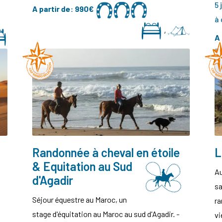
5 
A partir de:
990€
à
,
A 
Randonnée à cheval en étoile
L
& Equitation au Sud
Au
d'Agadir
sa
Séjour équestre au Maroc, un
ra
stage d'équitation au Maroc au sud d'Agadir. -
vi