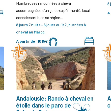
Nombreuses randonnées à cheval
8 
accompagnées d’un guide expérimenté, local
A 
connaissant bien sa région…
8 jours 7 nuits - 6 jours ou 1/2 journées à
cheval au Maroc
A partir de:
1015€
Andalousie: Rando à cheval en
A
étoile dans le parc de
c