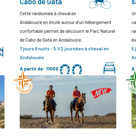
Cabo de Gata
s
Cette randonnée à cheval en
Un
Andalousie en étoile autour d'un hébergement
ca
confortable permet de découvrir le Parc Naturel
ra
de Cabo de Gata en Andalousie.
év
7 jours 6 nuits - 5 1/2 journées à cheval en
5 
Andalousie
A
A partir de:
1100€
A 