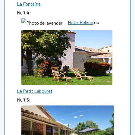
L
a Fontaine
Nuit 4:
Hotel Belvue
ou:
Le Petit Labouret
Nuit 5: